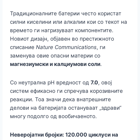
Традиционалните батерии често користат
силни киселини или алкалии кои со текот на
времето ги нагризуваат компонентите.
Новиот дизајн, објавен во престижното
списание
Nature Communications
, ги
заменува овие опасни материи со
магнезиумски и калциумови соли
.
Со неутрална pH вредност од
7.0
, овој
систем ефикасно ги спречува корозивните
реакции. Тоа значи дека внатрешните
делови на батеријата остануваат „здрави“
многу подолго од вообичаеното.
Неверојатни бројки: 120.000 циклуси на