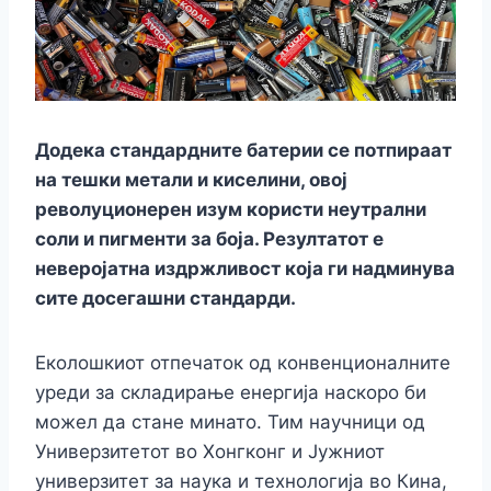
o
n
n
p
m
n
o
g
p
k
k
er
Додека стандардните батерии се потпираат
на тешки метали и киселини, овој
револуционерен изум користи неутрални
соли и пигменти за боја. Резултатот е
неверојатна издржливост која ги надминува
сите досегашни стандарди.
Еколошкиот отпечаток од конвенционалните
уреди за складирање енергија наскоро би
можел да стане минато. Тим научници од
Универзитетот во Хонгконг и Јужниот
универзитет за наука и технологија во Кина,