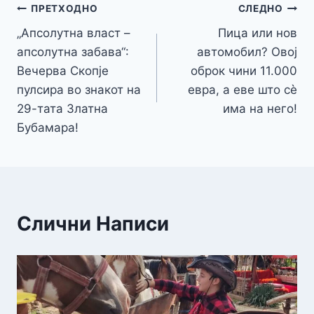
Навигација
k
er
ПРЕТХОДНО
СЛЕДНО
„Апсолутна власт –
Пица или нов
на
апсолутна забава“:
автомобил? Овој
напис
Вечерва Скопје
оброк чини 11.000
пулсира во знакот на
евра, а еве што сè
29-тата Златна
има на него!
Бубамара!
Слични Написи