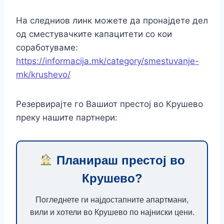
На следниов линк можете да пронајдете дел
од сместувачките капацитети со кои
соработуваме:
https://informacija.mk/category/smestuvanje-
mk/krushevo/
Резервирајте го Вашиот престој во Крушево
преку нашите партнери:
Планираш престој во
Крушево?
Погледнете ги најдостапните апартмани,
вили и хотели во Крушево по најниски цени.