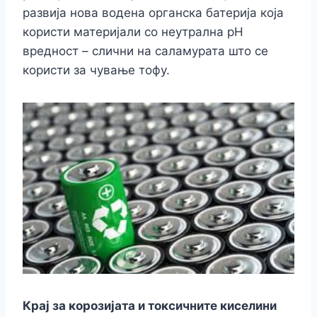
развија нова водена органска батерија која
користи материјали со неутрална pH
вредност – слични на саламурата што се
користи за чување тофу.
Крај за корозијата и токсичните киселини