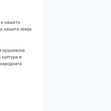
r
 а нашето
на нашата земја
и крушевска
 култура и
ународната