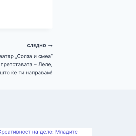
r
СЛЕДНО
еатар „Солза и смеа“
 претставата – Леле,
што ќе ти направам!