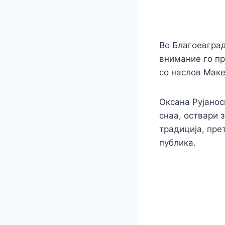
Во Благоевград
внимание го пр
со наслов Макед
Оксана Рујанос
снаа, оствари 
традиција, пре
публика.