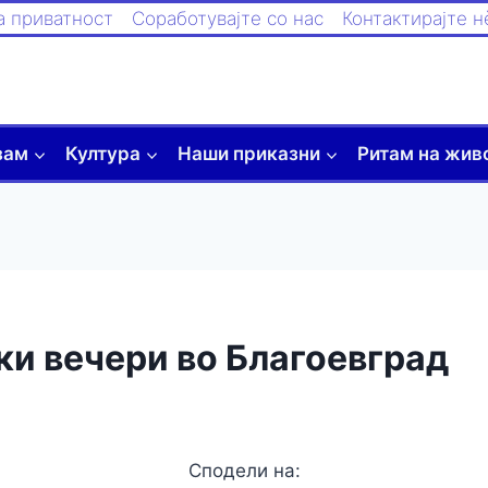
а приватност
Соработувајте со нас
Контактирајте н
зам
Култура
Наши приказни
Ритам на жив
ки вечери во Благоевград
Сподели на: