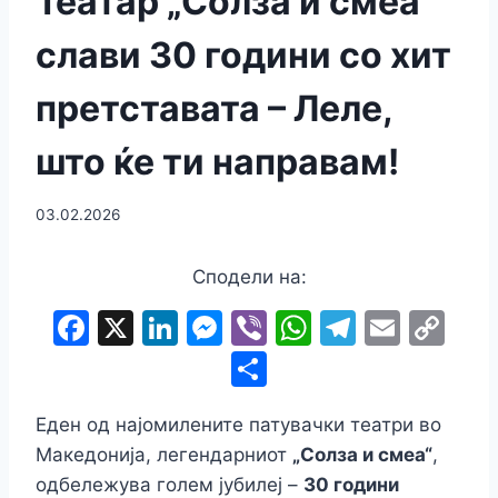
Театар „Солза и смеа“
слави 30 години со хит
претставата – Леле,
што ќе ти направам!
03.02.2026
Сподели на:
F
X
Li
M
Vi
W
T
E
C
a
n
e
b
h
el
m
o
S
c
k
s
er
at
e
ai
p
h
e
e
s
s
gr
l
y
Еден од најомилените патувачки театри во
ar
Македонија, легендарниот
„Солза и смеа“
,
b
dI
e
A
a
Li
e
одбележува голем јубилеј –
30 години