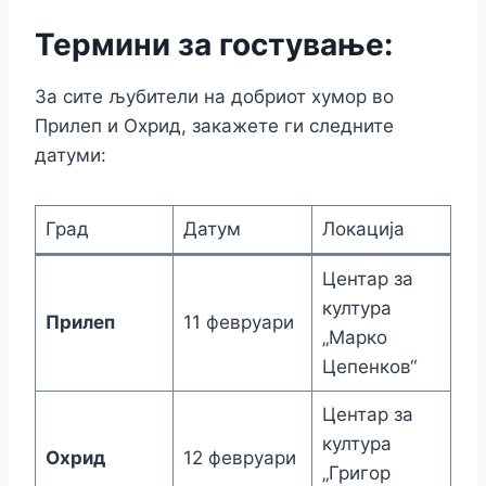
Термини за гостување:
За сите љубители на добриот хумор во
Прилеп и Охрид, закажете ги следните
датуми:
Град
Датум
Локација
Центар за
култура
Прилеп
11 февруари
„Марко
Цепенков“
Центар за
култура
Охрид
12 февруари
„Григор