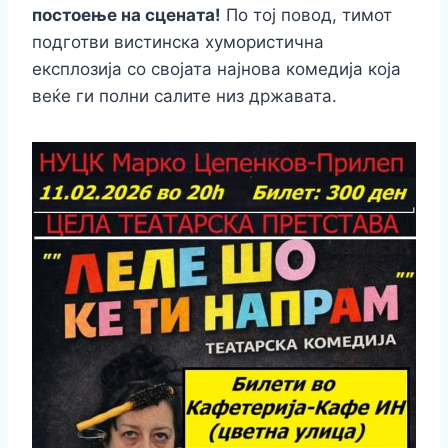
o
n
n
p
m
n
постоење на сцената!
По тој повод, тимот
o
g
p
k
подготви вистинска хумористична
k
er
експлозија со својата најнова комедија која
веќе ги полни салите низ државата.