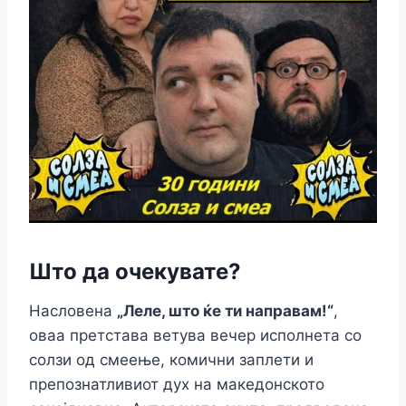
Што да очекувате?
Насловена
„Леле, што ќе ти направам!“
,
оваа претстава ветува вечер исполнета со
солзи од смеење, комични заплети и
препознатливиот дух на македонското