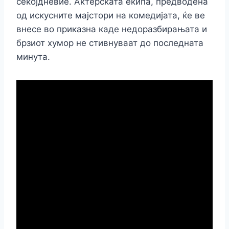
секојдневие. Актерската екипа, предводена
од искусните мајстори на комедијата, ќе ве
внесе во приказна каде недоразбирањата и
брзиот хумор не стивнуваат до последната
минута.