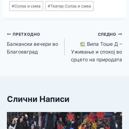
o
n
n
p
m
n
#
Солза и смеа
#
Театар Солза и смеа
o
g
p
k
k
er
Навигација
ПРЕТХОДНО
СЛЕДНО
Балкански вечери во
Вила Тоше Д –
на
Благоевград
Уживање и спокој во
напис
срцето на природата
Слични Написи