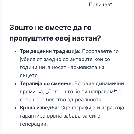
Прличев“
Зошто не смеете да го
пропуштите овој настан?
Три децении традиција:
Прославете го
јубилејот заедно со актерите кои со
години ни ја носат насмевката на
лицето.
Терапија со смеење:
Во овие динамични
времиња, „Леле, што ќе ти направам!“ е
совршено бегство од реалноста.
Врвна изведба:
Сценографија и игра која
гарантира врвна забава за сите
генерации.