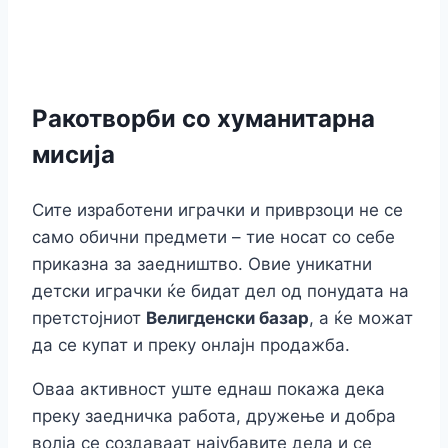
Ракотворби со хуманитарна
мисија
Сите изработени играчки и приврзоци не се
само обични предмети – тие носат со себе
приказна за заедништво. Овие уникатни
детски играчки ќе бидат дел од понудата на
претстојниот
Велигденски базар
, а ќе можат
да се купат и преку онлајн продажба.
Оваа активност уште еднаш покажа дека
преку заедничка работа, дружење и добра
волја се создаваат најубавите дела и се