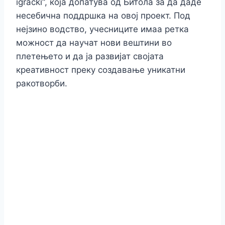
igracki“, која допатува од Битола за да даде
несебична поддршка на овој проект. Под
нејзино водство, учесниците имаа ретка
можност да научат нови вештини во
плетењето и да ја развијат својата
креативност преку создавање уникатни
ракотворби.