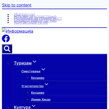
Skip to content
Импресум
Услови за користење
Политика за приватност
Соработувајте со нас
Контактирајте нè
Туризам
Сместување
Крушево
Угостителство
Крушево
Демир Хисар
Култура