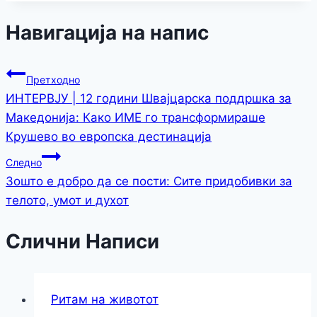
Навигација на напис
Претходно
ИНТЕРВЈУ | 12 години Швајцарска поддршка за
Македонија: Како ИМЕ го трансформираше
Крушево во европска дестинација
Следно
Зошто е добро да се пости: Сите придобивки за
телото, умот и духот
Слични Написи
Ритам на животот