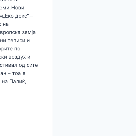
теми„Нови
м„Еко докс“ –
с на
европска земја
ни теписи и
орите по
ски воздух и
стивал од сите
ан – тоа е
 на Палиќ,