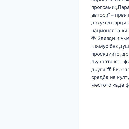
програми:„Пара
автори“ – први
документарци с
национална кин
🌟 Ѕвезди и ум
гламур без душ
проекциите, дру
љубовта кон фи
други.🎥 Европ
средба на култ
местото каде 