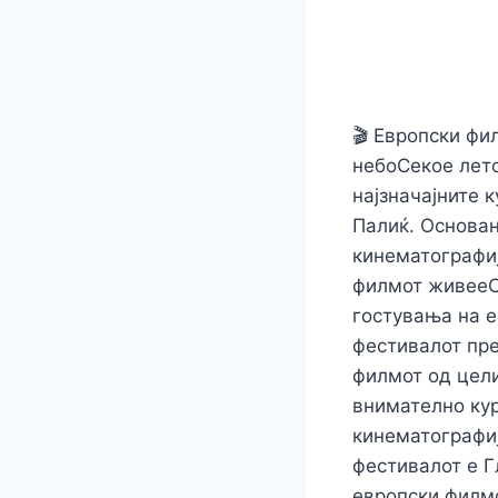
🎬 Европски фи
небоСекоe лето
најзначајните 
Палиќ. Основан
кинематографиј
филмот живееСо
гостувања на е
фестивалот пре
филмот од цели
внимателно кур
кинематографиј
фестивалот е Г
европски филмс