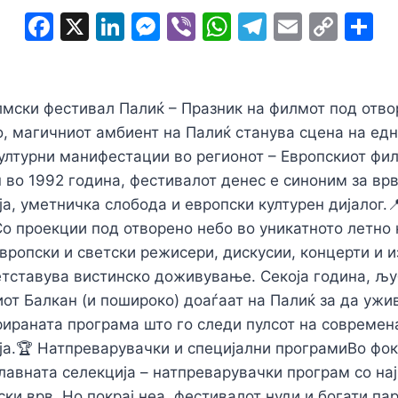
F
X
Li
M
Vi
W
T
E
C
S
a
n
e
b
h
el
m
o
h
c
k
s
er
at
e
ai
p
a
e
e
s
s
gr
l
y
e
лмски фестивал Палиќ – Празник на филмот под отв
b
dI
e
A
a
Li
, магичниот амбиент на Палиќ станува сцена на едн
културни манифестации во регионот – Европскиот фи
o
n
n
p
m
n
 во 1992 година, фестивалот денес е синоним за вр
o
g
p
k
а, уметничка слобода и европски културен дијалог.
k
er
 проекции под отворено небо во уникатното летно 
вропски и светски режисери, дискусии, концерти и 
тставува вистинско доживување. Секоја година, љу
от Балкан (и пошироко) доаѓаат на Палиќ за да ужи
ираната програма што го следи пулсот на современ
а.🏆 Натпреварувачки и специјални програмиВо фок
лавната селекција – натпреварувачки програм со на
ки врв. Но покрај неа, фестивалот нуди и богати па