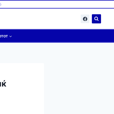
è
отот
иќ