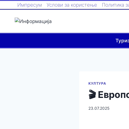
Импресум
Услови за користење
Политика з
Тури
КУЛТУРА
🎬 Евро
23.07.2025