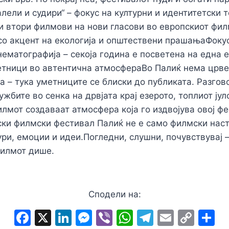
лели и судири“ – фокус на културни и идентитетски 
 и втори филмови на нови гласови во европскиот фил
о акцент на екологија и општествени прашањаФоку
ематографија – секоја година е посветена на една 
етници во автентична атмосфераВо Палиќ нема црве
а – тука уметниците се блиски до публиката. Разгов
жбите во сенка на дрвјата крај езерото, топлиот јул
лмот создаваат атмосфера која го издвојува овој фе
ски филмски фестивал Палиќ не е само филмски наст
ури, емоции и идеи.Погледни, слушни, почувствувај –
филмот дише.
Сподели на:
F
X
Li
M
Vi
W
T
E
C
S