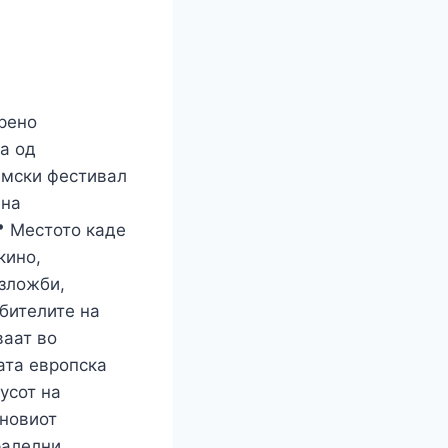
r
орено
а од
лмски фестивал
вна
 Местото каде
кино,
изложби,
бителите на
ваат во
ата европска
усот на
јновиот
ралелни