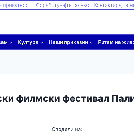
а приватност
Соработувајте со нас
Контактирајте н
зам
Култура
Наши приказни
Ритам на жив
пски филмски фестивал Пал
Сподели на: