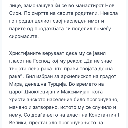
лице, замонашувајќи се во манастирот Нов
Сион. По смртта на своите родители, Никола
го продал целиот свој наследен имот и
парите од продажбата ги поделил помеѓу
сиромасите.
Христијаните веруваат дека му се јавил
гласот на Господ кој му рекол: „Да не знае
твојата лева рака што прави твојата десна
рака“ . Бил избран за архиепископ на градот
Мира, денешна Турција. Во времето на
царот Диоклецијан и Максимијан, кога
христијанското население било прогонувано,
мачено и затворано, истото му се случило и
нему. Со доаѓањето на власт на Константин I
Велики, престанало прогонувањето на