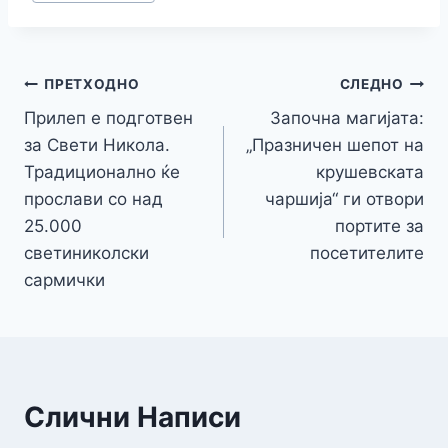
o
g
p
k
k
er
ПРЕТХОДНО
СЛЕДНО
Прилеп e подготвен
Започна магијата:
за Свети Никола.
„Празничен шепот на
Традиционално ќе
крушевската
прослави со над
чаршија“ ги отвори
25.000
портите за
светиниколски
посетителите
сармички
Слични Написи