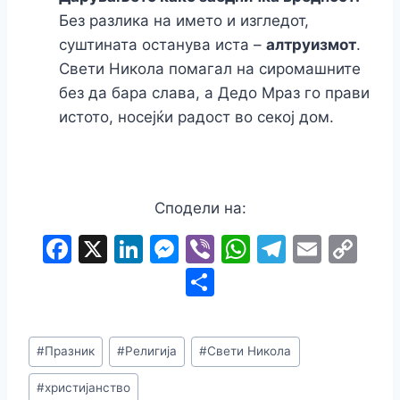
Без разлика на името и изгледот,
суштината останува иста –
алтруизмот
.
Свети Никола помагал на сиромашните
без да бара слава, а Дедо Мраз го прави
истото, носејќи радост во секој дом.
Сподели на:
F
X
Li
M
Vi
W
T
E
C
a
n
e
b
h
el
m
o
S
c
k
s
er
at
e
ai
p
h
e
e
s
s
gr
l
y
ar
#
Празник
#
Религија
#
Свети Никола
b
dI
e
A
a
Li
e
o
n
n
p
m
n
#
христијанство