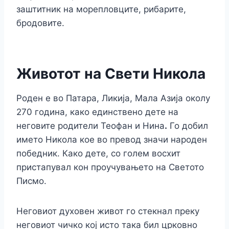
заштитник на морепловците, рибарите,
бродовите.
Животот на Свети Никола
Роден е во Патара, Ликија, Мала Азија околу
270 година, како единствено дете на
неговите родители Теофан и Нина
.
Го добил
името Никола кое во превод значи народен
победник. Како дете, со голем восхит
пристапувал кон проучувањето на Светото
Писмо.
Неговиот духовен живот го стекнал преку
неговиот чичко кој исто така бил црковно