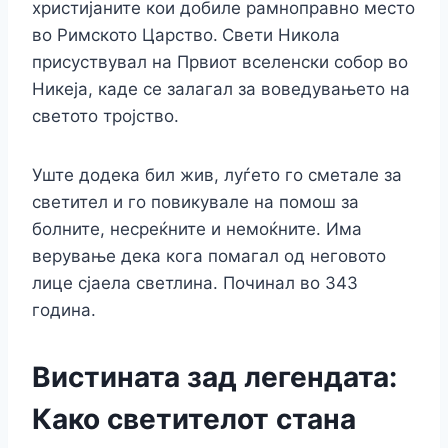
христијаните кои добиле рамноправно место
во Римското Царство.
Свети Никола
присуствувал на Првиот вселенски собор во
Никеја, каде се залагал за воведувањето на
светото тројство.
Уште додека бил жив, луѓето го сметале за
светител и го повикувале на помош за
болните, несреќните и немоќните. Има
верување дека кога помагал од неговото
лице сјаела светлина. Починал во 343
година.
Вистината зад легендата:
Како светителот стана