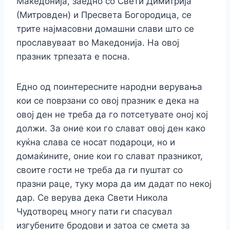
Македонија, заедно со Свети Димитрија
(Митровден) и Пресвета Богородица, се
трите најмасовни домашни слави што се
прославуваат во Македонија. На овој
празник трпезата е посна.
Едно од поинтересните народни верувања
кои се поврзани со овој празник е дека на
овој ден не треба да го потсетувате оној кој
должи. За оние кои го слават овој ден како
куќна слава се носат подароци, но и
домаќините, оние кои го слават празникот,
своите гости не треба да ги пуштат со
празни раце, туку мора да им дадат по некој
дар. Се верува дека Свети Никола
Чудотворец многу пати ги спасувал
изгубените бродови и затоа се смета за