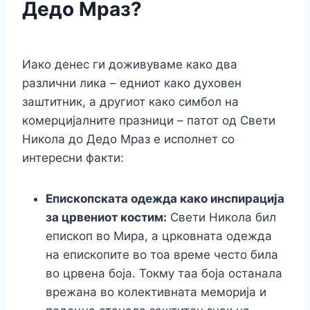
Дедо Мраз?
Иако денес ги доживуваме како два
различни лика – едниот како духовен
заштитник, а другиот како симбол на
комерцијалните празници – патот од Свети
Никола до Дедо Мраз е исполнет со
интересни факти:
Епископската одежда како инспирација
за црвениот костим:
Свети Никола бил
епископ во Мира, а црковната одежда
на епископите во тоа време често била
во црвена боја. Токму таа боја останала
врежана во колективната меморија и