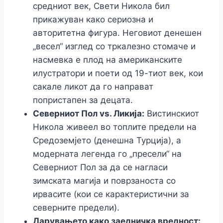
средниот век, Свети Никола бил
прикажуван како сериозна и
авторитетна фигура. Неговиот денешен
„весел“ изглед со тркалезно стомаче и
насмевка е плод на американските
илустратори и поети од 19-тиот век, кои
сакале ликот да го направат
попристапен за децата.
Северниот Пол vs. Ликија:
Вистинскиот
Никола живеел во топлите предели на
Средоземјето (денешна Турција), а
модерната легенда го „пресели“ на
Северниот Пол за да се нагласи
зимската магија и поврзаноста со
ирвасите (кои се карактеристични за
северните предели).
Дарувањето како заедничка вредност: