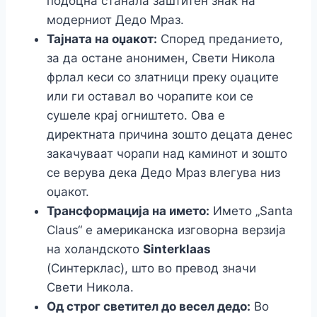
подоцна станала заштитен знак на
модерниот Дедо Мраз.
Тајната на оџакот:
Според преданието,
за да остане анонимен, Свети Никола
фрлал кеси со златници преку оџаците
или ги оставал во чорапите кои се
сушеле крај огништето. Ова е
директната причина зошто децата денес
закачуваат чорапи над каминот и зошто
се верува дека Дедо Мраз влегува низ
оџакот.
Трансформација на името:
Името „Santa
Claus“ е американска изговорна верзија
на холандското
Sinterklaas
(Синтерклас), што во превод значи
Свети Никола.
Од строг светител до весел дедо:
Во