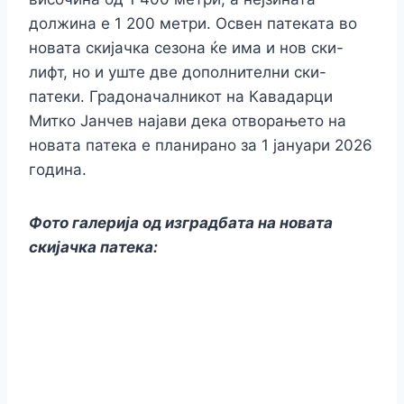
k
er
должина е 1 200 метри. Освен патеката во
новата скијачка сезона ќе има и нов ски-
лифт, но и уште две дополнителни ски-
патеки. Градоначалникот на Кавадарци
Митко Јанчев најави дека отворањето на
новата патека е планирано за 1 јануари 2026
година.
Фото галерија од изградбата на новата
скијачка патека: