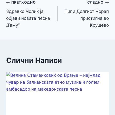
Навигација
ПРЕТХОДНО
СЛЕДНО
Здравко Чолиќ ја
Пипи Долгиот Чорап
на
објави новата песна
пристигна во
напис
„Таму“
Крушево
Слични Написи