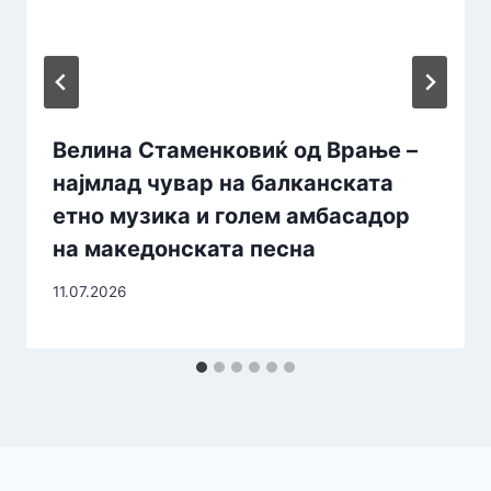
Велина Стаменковиќ од Врање –
најмлад чувар на балканската
етно музика и голем амбасадор
на македонската песна
11.07.2026