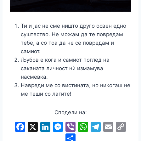
Ти и јас не сме ништо друго освен едно
суштество. Не можам да те повредам
тебе, а со тоа да не се повредам и
самиот.
Љубов е кога и самиот поглед на
саканата личност нѝ измамува
насмевка.
Навреди ме со вистината, но никогаш не
ме теши со лагите!
Сподели на:
F
X
Li
M
Vi
W
T
E
C
a
n
e
b
h
el
m
o
S