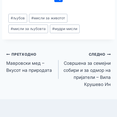
c
k
s
er
at
e
ai
p
h
e
e
s
s
gr
l
y
ar
Post
#
љубов
#
мисли за животот
b
dI
e
A
a
Li
e
Tags:
o
n
n
p
m
n
#
мисли за љубовта
#
мудри мисли
o
g
p
k
k
er
Навигација
ПРЕТХОДНО
СЛЕДНО
Мавровски мед –
Совршена за семејни
на
Вкусот на природата
собири и за одмор на
напис
пријатели – Вила
Крушево Ин