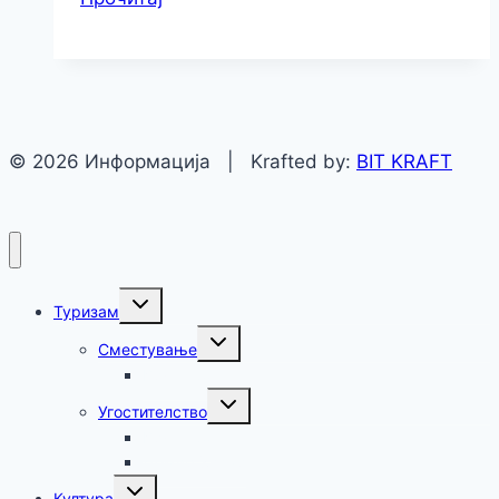
© 2026 Информација | Krafted by:
BIT KRAFT
Туризам
Сместување
Крушево
Угостителство
Крушево
Демир Хисар
Култура