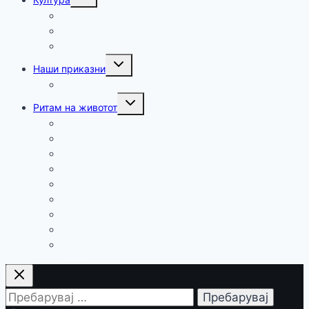
Музика
Театар
Настани
Наши приказни
Патуваме
Ритам на животот
Хумор
Мудри мисли и загатки
Здравје
Технологија и наука
Занимливости
Религија
Релаксација
Промоции
Вести