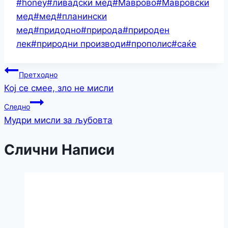
#
honey
#
ливадски мед
#
Маврово
#
Мавровски
Link
Share
мед
#
мед
#
планински
мед
#
придодно
#
природа
#
природен
лек
#
природни производи
#
прополис
#
саќе
Претходно
Кој се смее, зло не мисли
Следно
Мудри мисли за љубовта
Слични Написи