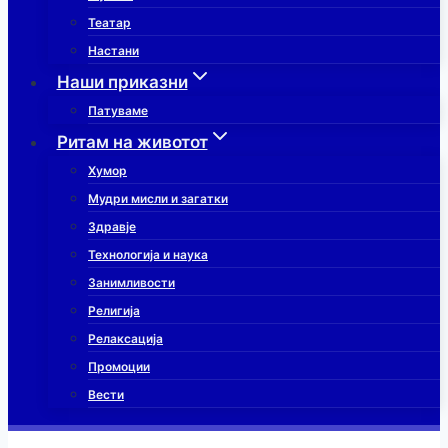
Театар
Настани
Наши приказни
Патуваме
Ритам на животот
Хумор
Мудри мисли и загатки
Здравје
Технологија и наука
Занимливости
Религија
Релаксација
Промоции
Вести