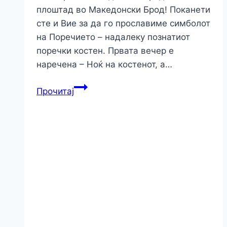
плоштад во Македонски Брод! Поканети
сте и Вие за да го прославиме симболот
на Поречието – надалеку познатиот
поречки костен. Првата вечер е
наречена – Ноќ на костенот, а…
Прочитај