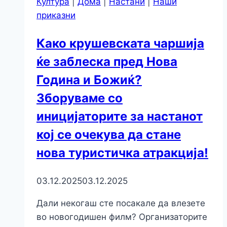
Култура
|
Дома
|
Настани
|
Наши
приказни
Како крушевската чаршија
ќе заблеска пред Нова
Година и Божиќ?
Зборуваме со
иницијаторите за настанот
кој се очекува да стане
нова туристичка атракција!
03.12.2025
03.12.2025
Дали некогаш сте посакале да влезете
во новогодишен филм? Организаторите