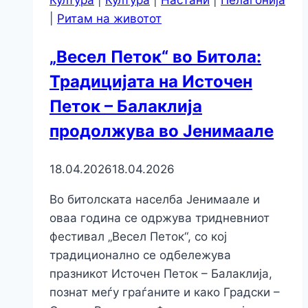
|
Ритам на животот
„Весел Петок“ во Битола:
Традицијата на Источен
Петок – Балаклија
продолжува во Јенимаале
18.04.2026
18.04.2026
Во битолската населба Јенимаале и
оваа година се одржува тридневниот
фестивал „Весел Петок“, со кој
традиционално се одбележува
празникот Источен Петок – Балаклија,
познат меѓу граѓаните и како Градски –