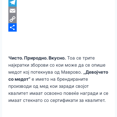
WhatsApp
Telegram
Email
Copy
Link
Share
Чистo. Природнo. Вкусно.
Тоа се трите
најкратки зборови со кои може да се опише
медот кој потекнува од Маврово.
„Девојчето
со медот“
е името на брендираните
производи од мед кои заради својот
квалитет имаат освоено повеќе награди и се
имаат стекнато со сертификати за квалитет.