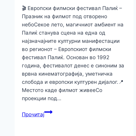
🎬 Европски филмски фестивал Палиќ –
Празник на филмот под отворено
небоСекоe лето, магичниот амбиент на
Палиќ станува сцена на една од
најзначајните културни манифестации
во регионот – Европскиот филмски
фестивал Палиќ. Основан во 1992
година, фестивалот денес е синоним за
врвна кинематографија, уметничка
слобода и европски културен дијалог.📍
Местото каде филмот живееСо
проекции под…
Прочитај