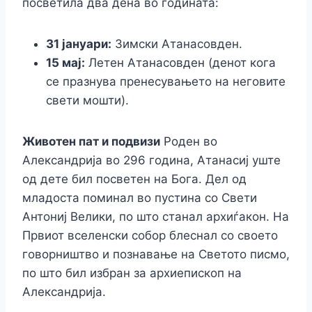
посветила два дена во годината:
31 јануари:
Зимски Атанасовден.
15 мај:
Летен Атанасовден (денот кога
се празнува пренесувањето на неговите
свети мошти).
Животен пат и подвизи
Роден во
Александрија во 296 година, Атанасиј уште
од дете бил посветен на Бога. Дел од
младоста поминал во пустина со Свети
Антониј Велики, по што станал архиѓакон. На
Првиот вселенски собор блеснал со своето
говорништво и познавање на Светото писмо,
по што бил избран за архиепископ на
Александрија.