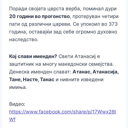
Поради својата цврста верба, поминал дури
20 години во прогонство
, протеруван четири
пати од различни цареви. Се упокоил во 373
година, оставајќи зад себе огромно духовно
наследство.
Кој слави именден?
Свети Атанасиј е
заштитник на многу македонски семејства.
Денеска именден слават:
Атанас, Атанасија,
Тане, Насте, Танас
и нивните изведени
имиња.
Видео:
https://www.facebook.com/share/p/17Wwx28t
Wf