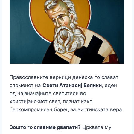
o
n
n
p
m
n
o
g
p
k
k
er
Православните верници денеска го слават
споменот на
Свети Атанасиј Велики
, еден
од најзначајните светители во
христијанскиот свет, познат како
бескомпромисен борец за вистинската вера.
Зошто го славиме двапати?
Црквата му