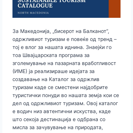
За Македонија, „бисерот на Балканот“,
одржливиот туризам е повеќе од тренд –
тој е влог за нашата иднина. Знаејќи го
тоа Швајцарската програма за
зголемување на пазарната вработливост
(ИМЕ) ја реализираше идејата за
создавање на Каталог за одржлив
туризам каде се сместени најдобрите
туристички понуди во нашата земја кои се
дел од одржливиот туризам. Овој каталог
е водич низ автентични искуства, каде
што секоја дестинација е одбрана со
мисла за зачувување на природата,