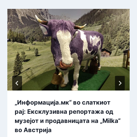
„Информација.мк“ во слаткиот
рај: Ексклузивна репортажа од
музејот и продавницата на „Milka“
во Австрија