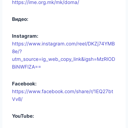
https://ime.org.mk/mk/doma/
Видео:
Instagram:
https://www.instagram.com/reel/DKZj74YMB
8e/?
utm_source=ig_web_copy_link&igsh=MzRlOD
BiNWFlZA==
Facebook:
https://www.facebook.com/share/r/1EQ27bt
Vv8/
YouTube: