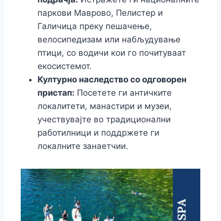
паркови Маврово, Пелистер и
Галичица преку пешачење,
велосипедизам или набљудување
птици, со водичи кои го почитуваат
екосистемот.
Културно наследство со одговорен
пристап:
Посетете ги античките
локалитети, манастири и музеи,
учествувајте во традиционални
работилници и поддржете ги
локалните занаетчии.