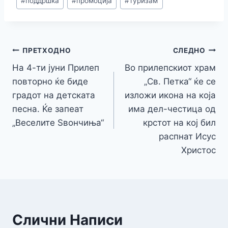
o
n
n
p
m
n
#
поддршка
#
промоција
#
туризам
o
g
p
k
k
er
ПРЕТХОДНО
СЛЕДНО
На 4-ти јуни Прилеп
Во прилепскиот храм
повторно ќе биде
„Св. Петка“ ќе се
градот на детската
изложи икона на која
песна. Ќе запеат
има дел-честица од
„Веселите Ѕвончиња“
крстот на кој бил
распнат Исус
Христос
Слични Написи