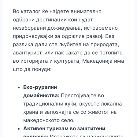
Во каталог ќе најдете внимателно
одбрани дестинации кои нудат
незаборавни доживувања, истовремено
придонесувајќи за одржлив развој. Без
разлика дали сте љубител на природата,
авантурист, или пак сакате да се потопите
во историјата и културата, Македонија има
што да понуди:
Еко-рурални
домаќинства:
Престојувајте во
традиционални куќи, вкусете локална
храна и запознајте се со животот на
македонското село.
Активен туризам во заштитени
подрачја:
Истражете ги националните