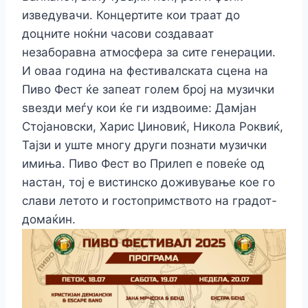
изведувачи. Концертите кои траат до
доцните ноќни часови создаваат
незаборавна атмосфера за сите генерации.
И оваа година на фестивалската сцена на
Пиво Фест ќе запеат голем број на музички
ѕвезди меѓу кои ќе ги издвоиме: Дамјан
Стојановски, Харис Џиновиќ, Никола Роквиќ,
Тајзи и уште многу други познати музички
имиња.
Пиво Фест во Прилеп е повеќе од
настан, тој е вистинско доживување кое го
слави летото и гостопримството на градот-
домаќин.