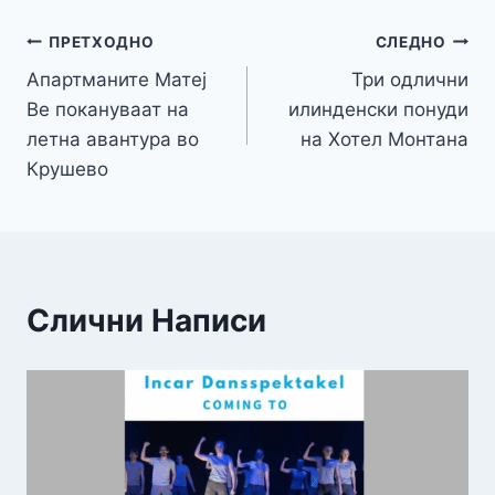
Навигација
ПРЕТХОДНО
СЛЕДНО
Апартманите Матеј
Три одлични
на
Ве покануваат на
илинденски понуди
напис
летна авантура во
на Хотел Монтана
Крушево
Слични Написи