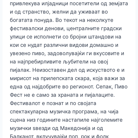
привлекува илјадници посетители од земјата
и од странство, желни да уживаат во
богатата понуда.
Во текот на неколкуте
фестивалски денови, централните градски
улици се исполнети со бројни штандови на
кои се нудат различни видови домашно и
увезено пиво, задоволувајќи ги вкусовите и
на најпребирливите љубители на овој
пијалак. Неизоставен дел од искуството е и
мирисот на прилепската скара, која важи за
една од најдобрите во регионот.
Сепак, Пиво
Фест не е само за храната и пијалаците.
Фестивалот е познат и по својата
спектакуларна музичка програма, на чија
сцена низ годините настапиле најголемите
музички ѕвезди од Македонија и од
Балканот, вклучувајќи поп, рок и фолк