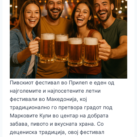
k
er
Пивскиот фестивал во Прилеп е еден од
најголемите и најпосетените летни
фестивали во Македонија, кој
традиционално го претвора градот под
Марковите Кули во центар на добрата
забава, пивото и вкусната храна. Со
децениска традиција, овој фестивал