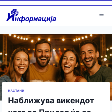
Skip
to
content
НАСТАНИ
Наближува викендот