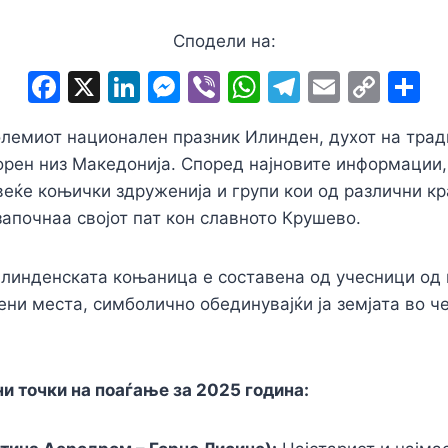
Сподели на:
F
X
Li
M
Vi
W
T
E
C
S
a
n
e
b
h
el
m
o
h
олемиот национален празник Илинден, духот на трад
c
k
s
er
at
e
ai
p
a
орен низ Македонија. Според најновите информации,
e
e
s
s
gr
l
y
e
веќе коњички здруженија и групи кои од различни к
b
dI
e
A
a
Li
започнаа својот пат кон славното Крушево.
o
n
n
p
m
n
o
g
p
k
илинденската коњаница е составена од учесници од 
k
er
ени места, симболично обединувајќи ја земјата во ч
и точки на поаѓање за 2025 година: