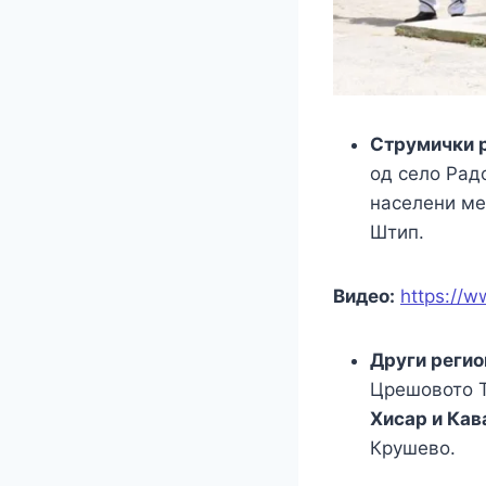
Струмички р
од село Рад
населени ме
Штип.
Видео:
https://
Други регио
Црешовото Т
Хисар и Ка
Крушево.