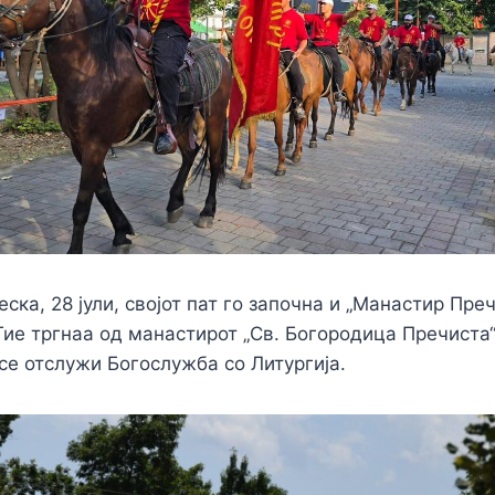
ска, 28 јули, својот пат го започна и „Манастир Пре
Тие тргнаа од манастирот „Св. Богородица Пречиста“
 се отслужи Богослужба со Литургија.