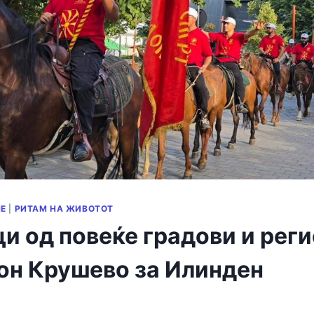
Е
|
РИТАМ НА ЖИВОТОТ
и од повеќе градови и рег
кон Крушево за Илинден