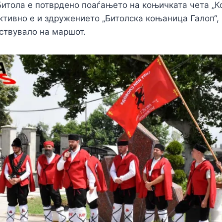
итола е потврдено поаѓањето на коњичката чета „Ко
активно е и здружението „Битолска коњаница Галоп“,
ствувало на маршот.