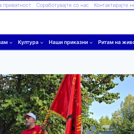
а приватност
Соработувајте со нас
Контактирајте н
зам
Култура
Наши приказни
Ритам на жив