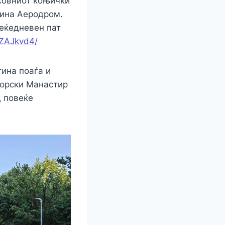
совниот коњички
тина Аеродром.
веќедневен пат
4ZAJkvd4/
ина поаѓа и
горски Манастир
д повеќе