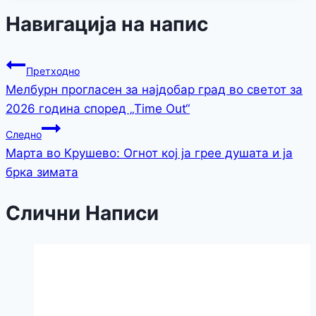
Навигација на напис
Претходно
Мелбурн прогласен за најдобар град во светот за
2026 година според „Time Out“
Следно
Марта во Крушево: Огнот кој ја грее душата и ја
брка зимата
Слични Написи