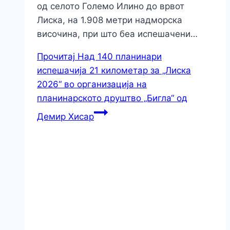
од селото Големо Илино до врвот
Лиска, на 1.908 метри надморска
височина, при што беа испешачени…
Прочитај
Над 140 планинари
испешачија 21 километар за „Лиска
2026“ во организација на
планинарското друштво „Бигла“ од
Демир Хисар