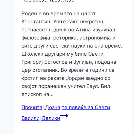
14.01.2025
16.02.2025
Роден е во времето на царот
Константин. Уште како некрстен,
петнаесет години во Атина изучувал
филозофија, реторика, астрономија и
сите други светски науки на она време.
Школски другари му биле Свети
Григориј Богослов и Јулијан, подоцна
цар отстапник. Во зрелите години се
крстил на реката Јордан заедно со
својот поранешен учител Евул. Бил
епископ на…
Прочитај
Дознајте повеќе за Свети
Василиј Велики