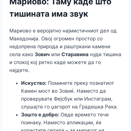
Мариово: Таму каде што
тишината има звук
Мариово е веројатно најмистичниот дел од
Македонија. Овој огромен простор со
недопрена природа и раштркани камени
села како
Зович
или
Старавина
нуди тишина
и спокој кој ретко каде можете да го
најдете.
Искуство:
Поминете преку познатиот
Камен мост во Зовиќ. Наместо да
проверувате Фејсбук или Инстаграм,
слушајте го џагорот на Градешка Река.
Зошто е добро:
Овде времето тече
поинаку. Наместо апликации, ќе
користите сетила – за мирисот на