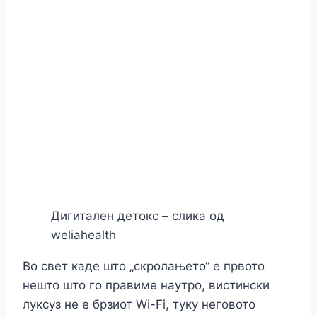
Дигитален детокс – слика од
weliahealth
Во свет каде што „скролањето“ е првото
нешто што го правиме наутро, вистински
луксуз не е брзиот Wi-Fi, туку неговото