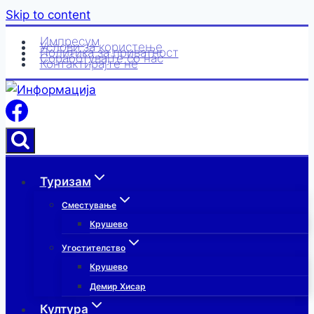
Skip to content
Импресум
Услови за користење
Политика за приватност
Соработувајте со нас
Контактирајте нè
Туризам
Сместување
Крушево
Угостителство
Крушево
Демир Хисар
Култура