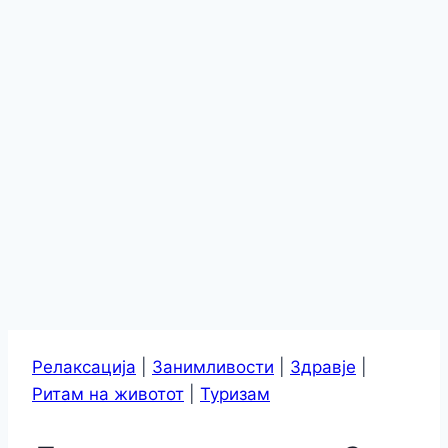
Релаксација
|
Занимливости
|
Здравје
|
Ритам на животот
|
Туризам