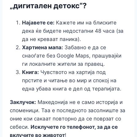
„дигитален детокс“?
Најавете се:
Кажете им на блиските
дека ќе бидете недостапни 48 часа (за
да не креваат паника).
Хартиена мапа:
Забавно е да се
снаоѓате без Google Maps, прашувајќи
ги локалните жители за правец.
Книга:
Чувството на хартија под
прстите и читање во мир и спокој на
една убава книга е дел од терапијата.
Заклучок:
Македонија не е само историја и
споменици. Таа е последното засолниште за
оние кои сакаат повторно да се поврзат со
себеси.
Исклучете го телефонот, за да се
вклучите во животот
!