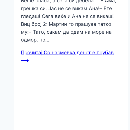
Беше слаба, а сега си дебела…..– Ама,
грешка си. Јас не се викам Ана!– Ете
гледаш! Сега веќе и Ана не се викаш!
Виц број 2: Мартин го прашува татко
му:– Тато, сакам да одам на море на
одмор, но…
Прочитај
Со насмевка денот е поубав