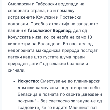
Смоларски и Габровски водопади на
северната страна, но и помалку
истражените Кочулски и Прстенски
водопади. Посебна атракција на западните
падини е
Ѓаволскиот Водопад
, дел од
Кочулската низа, кој се наоѓа на само 13
километри од Валандово. Во овој дел од
недопрената македонска природа постојат
патеки каде што густата шума прави
природен „штит“ од секакви бранови и
сигнали.
Искуство:
Сместување во планинарски
дом или кампување под отворено небо.
Беласица е позната по своите „ѕвездени
покриви“ – без светлосно загадување од
градовите, ќе го видите Млечниот пат