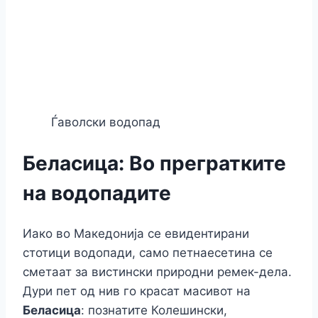
Ѓаволски водопад
Беласица: Во прегратките
на водопадите
Иако во Македонија се евидентирани
стотици водопади, само петнаесетина се
сметаат за вистински природни ремек-дела.
Дури пет од нив го красат масивот на
Беласица
: познатите Колешински,