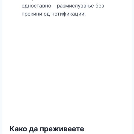
едноставно – размислување без
прекини од нотификации.
Како да преживеете