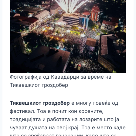
Фотографија од Кавадарци за време на
Тиквешкиот гроздобер
Тиквешкиот гроздобер
е многу повеќе од
фестивал. Тоа е почит кон корените,
традицијата и работата на лозарите што ја
чуваат душата на овој крај. Тоа е место каде
што се среќаваат генерации, каде што се