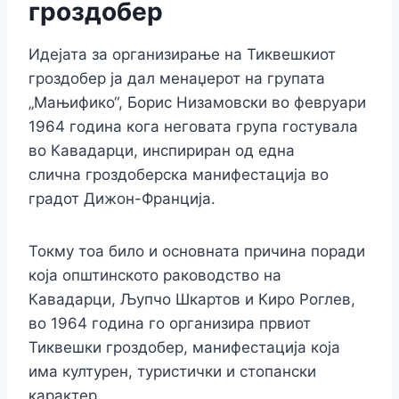
гроздобер
Идејата за организирање на Тиквешкиот
гроздобер ја дал менаџерот на групата
„Мањифико“, Борис Низамовски во февруари
1964 година кога неговата група гостувала
во Кавадарци, инспириран од една
слична гроздоберска манифестација во
градот Дижон-Франција.
Токму тоа било и основната причина поради
која општинското раководство на
Кавадарци, Љупчо Шкартов и Киро Роглев,
во 1964 година го организира првиот
Тиквешки гроздобер, манифестација која
има културен, туристички и стопански
карактер.