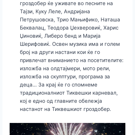
гроздобер ќе уживате во песните на
Тајзи, Куку Леле, Андријана
Петрушовска, Трио Мањифико, Наташа
Беквалац, Теодора Џехверовиќ, Харис
Џиновиќ, Либеро бенд и Марија
Шерифовиќ. Освен музика има и голем
број на други настани кои ќе го
привлечат вниманието на посетителите:
изложба на олдтајмери, мото рели,
изложба на скулптури, програма за
деца… За крај ќе го спомнеме
традиционалниот Тиквешки карневал,
кој е едно од главните обележја
настанот на Тиквешкиот гроздобер.