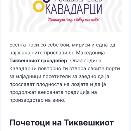
o
n
n
p
m
n
o
g
p
k
k
er
Есента носи со себе бои, мириси и една од
најзначајните прослави во Македонија –
Тиквешкиот гроздобер
. Оваа година,
Кавадарци повторно ги отвора своите порти
за илјадници посетители за заедно да ја
прослават плодноста на лозјата и да ја
продолжат вековната традиција на
производство на вино.
Почетоци на Тиквешкиот