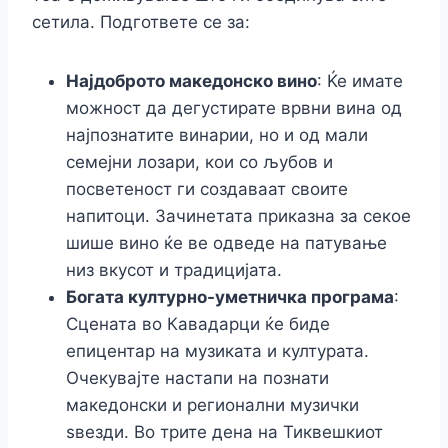
сетила. Подгответе се за:
Најдоброто македонско вино
: Ќе имате
можност да дегустирате врвни вина од
најпознатите винарии, но и од мали
семејни лозари, кои со љубов и
посветеност ги создаваат своите
напитоци. Зачинетата приказна за секое
шише вино ќе ве одведе на патување
низ вкусот и традицијата.
Богата културно-уметничка програма
:
Сцената во Кавадарци ќе биде
епицентар на музиката и културата.
Очекувајте настапи на познати
македонски и регионални музички
ѕвезди. Во трите дена на Тиквешкиот