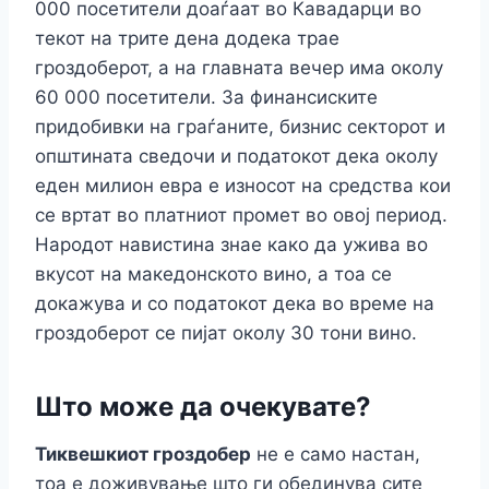
000 посетители доаѓаат во Кавадарци во
текот на трите дена додека трае
гроздоберот, а на главната вечер има околу
60 000 посетители. За финансиските
придобивки на граѓаните, бизнис секторот и
општината сведочи и податокот дека околу
еден милион евра е износот на средства кои
се вртат во платниот промет во овој период.
Народот навистина знае како да ужива во
вкусот на македонското вино, а тоа се
докажува и со податокот дека во време на
гроздоберот се пијат околу 30 тони вино.
Што може да очекувате?
Тиквешкиот гроздобер
не е само настан,
тоа е доживување што ги обединува сите