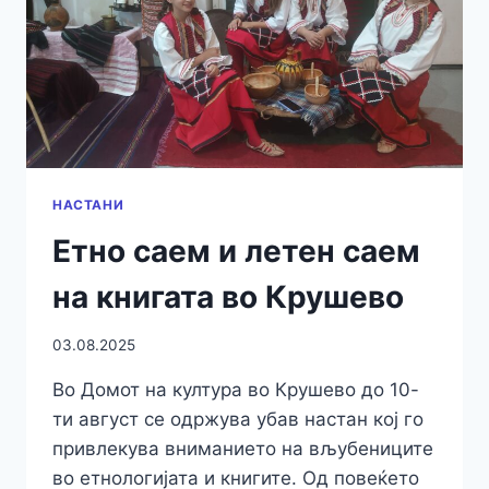
НАСТАНИ
Eтно саем и летен саем
на книгата во Крушево
03.08.2025
Во Домот на култура во Крушево до 10-
ти август се одржува убав настан кој го
привлекува вниманието на вљубениците
во етнологијата и книгите. Од повеќето