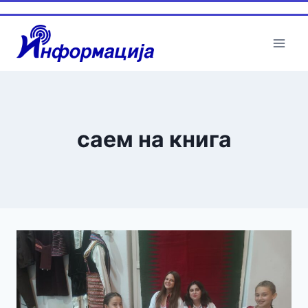
Skip
to
content
саем на книга