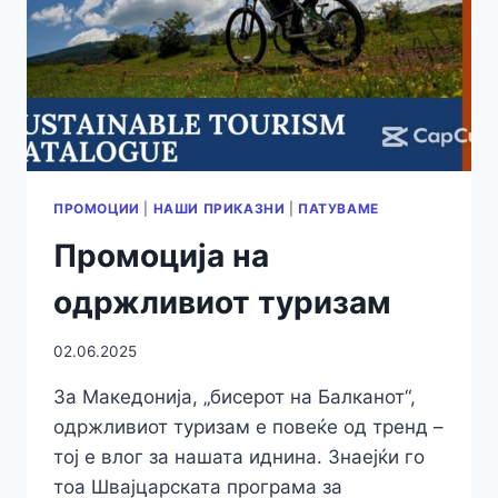
ПРОМОЦИИ
|
НАШИ ПРИКАЗНИ
|
ПАТУВАМЕ
Промоција на
одржливиот туризам
02.06.2025
За Македонија, „бисерот на Балканот“,
одржливиот туризам е повеќе од тренд –
тој е влог за нашата иднина. Знаејќи го
тоа Швајцарската програма за