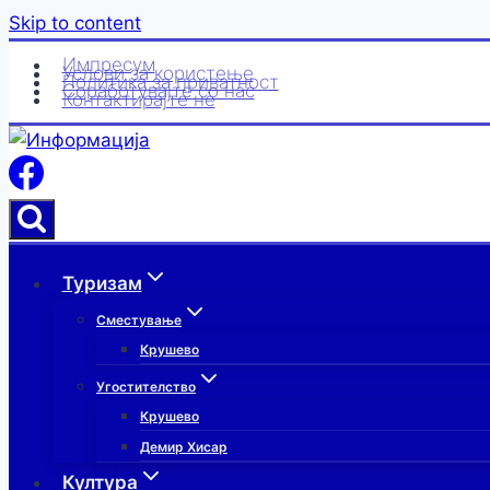
Skip to content
Импресум
Услови за користење
Политика за приватност
Соработувајте со нас
Контактирајте нè
Туризам
Сместување
Крушево
Угостителство
Крушево
Демир Хисар
Култура