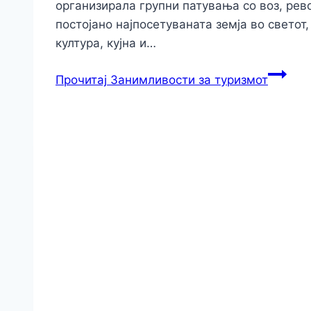
организирала групни патувања со воз, рево
постојано најпосетуваната земја во светот
култура, кујна и…
Прочитај
Занимливости за туризмот