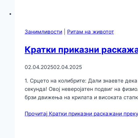
Занимливости
|
Ритам на животот
Кратки приказни раскажа
02.04.2025
02.04.2025
1. Срцето на колибрите: Дали знаевте дек
секунда! Овој неверојатен подвиг на физи
брзи движења на крилата и високата стап
Прочитај
Кратки приказни раскажани преку