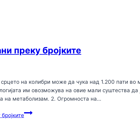
ни преку бројките
а срцето на колибри може да чука над 1.200 пати во
ологијата им овозможува на овие мали суштества да 
ка на метаболизам. 2. Огромноста на…
 бројките