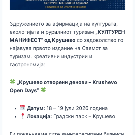
Здружението за афирмација на културата,
екологијата и руралниот туризам
„КУЛТУРЕН
МАНИФЕСТ“ од Крушево
со задоволство го
најавува првото издание на Саемот за
туризам, креативни индустрии и
гастрономија:
„Крушево отворени денови – Krushevo
Open Days“
Датум:
18 – 19 јули 2026 година
Локација:
Градски парк – Крушево
Ги покануваме сите заинтересирани бизниси,